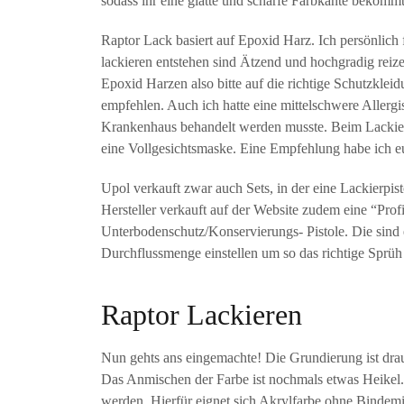
sodass ihr eine glatte und scharfe Farbkante bekommt
Raptor Lack basiert auf Epoxid Harz. Ich persönlich
lackieren entstehen sind Ätzend und hochgradig reiz
Epoxid Harzen also bitte auf die richtige Schutzklei
empfehlen. Auch ich hatte eine mittelschwere Aller
Krankenhaus behandelt werden musste. Beim Lackiere
eine Vollgesichtsmaske. Eine Empfehlung habe ich eu
Upol verkauft zwar auch Sets, in der eine Lackierpisto
Hersteller verkauft auf der Website zudem eine “Prof
Unterbodenschutz/Konservierungs- Pistole. Die sind
Durchflussmenge einstellen um so das richtige Spr
Raptor Lackieren
Nun gehts ans eingemachte! Die Grundierung ist drauf
Das Anmischen der Farbe ist nochmals etwas Heikel. 
werden. Hierfür eignet sich Akrylfarbe ohne Bindemi