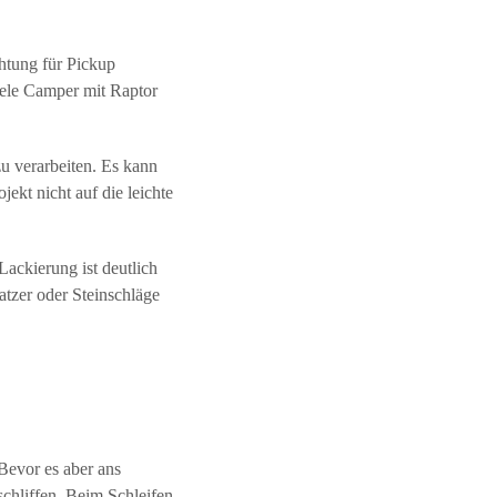
htung für Pickup
iele Camper mit Raptor
zu verarbeiten. Es kann
jekt nicht auf die leichte
ackierung ist deutlich
ratzer oder Steinschläge
Bevor es aber ans
schliffen. Beim Schleifen