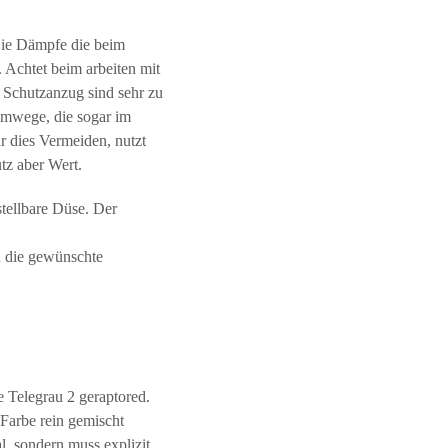
 Die Dämpfe die beim
 Achtet beim arbeiten mit
d Schutzanzug sind sehr zu
emwege, die sogar im
r dies Vermeiden, nutzt
tz aber Wert.
stellbare Düse. Der
n die gewünschte
e Telegrau 2 geraptored.
Farbe rein gemischt
, sondern muss explizit