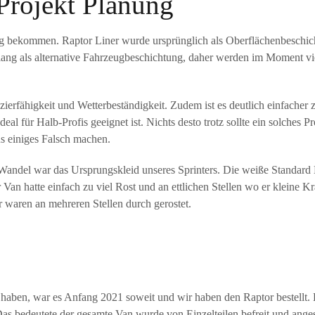
Projekt Planung
ng bekommen. Raptor Liner wurde ursprünglich als Oberflächenbeschic
lang als alternative Fahrzeugbeschichtung, daher werden im Moment v
azierfähigkeit und Wetterbeständigkeit. Zudem ist es deutlich einfacher 
l für Halb-Profis geeignet ist. Nichts desto trotz sollte ein solches Pro
 einiges Falsch machen.
andel war das Ursprungskleid unseres Sprinters. Die weiße Standard L
r Van hatte einfach zu viel Rost und an ettlichen Stellen wo er kleine K
ür waren an mehreren Stellen durch gerostet.
haben, war es Anfang 2021 soweit und wir haben den Raptor bestellt. 
Das bedeutete der gesamte Van wurde von Einzelteilen befreit und ange