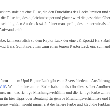
kierpistole hat eine Düse, die den Durchfluss des Lacks limitiert und 
s die Düse hat, desto gleichmässiger und glatter wird die gesprühte Obe
ntschuldigt den Ausdruck 😀 Je feiner man sprüht, desto rauer wir also 
 Aufwand erhöht.
 habe, kam zusätzlich zu dem Raptor Lack der eine 2K Epoxid Harz Basis
poxid Harz. Somit spart man zum einen teuren Raptor Lack ein, zum an
Informationen: Upol Raptor Lack gibt es in 3 verschiedenen Ausführung
Weiß
. Wollt ihr eine andere Farbe haben, müsst ihr diese selber Anrühr
uss man das richtige Mischungsverhältnis und die richtige Farbe zum 
enn ihr hier Tipps oder Beratung für genaue Mischungsverhältnisse und
ierung wählen, sprüht immer erst die hellere Farbe und klebt die Farbka