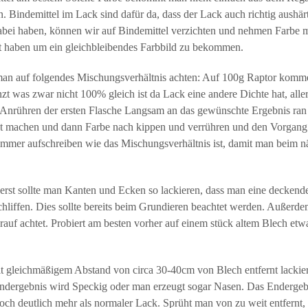
. Bindemittel im Lack sind dafür da, dass der Lack auch richtig aushärt
abei haben, können wir auf Bindemittel verzichten und nehmen Farbe mi
ft haben um ein gleichbleibendes Farbbild zu bekommen.
man auf folgendes Mischungsverhältnis achten: Auf 100g Raptor komme
zt was zwar nicht 100% gleich ist da Lack eine andere Dichte hat, alle
m Anrühren der ersten Flasche Langsam an das gewünschte Ergebnis ran 
st machen und dann Farbe nach kippen und verrühren und den Vorgang 
 immer aufschreiben wie das Mischungsverhältnis ist, damit man beim n
uerst sollte man Kanten und Ecken so lackieren, dass man eine deckende
schliffen. Dies sollte bereits beim Grundieren beachtet werden. Außerd
drauf achtet. Probiert am besten vorher auf einem stück altem Blech etw
it gleichmäßigem Abstand von circa 30-40cm von Blech entfernt lackie
 Endergebnis wird Speckig oder man erzeugt sogar Nasen. Das Endergebn
och deutlich mehr als normaler Lack. Sprüht man von zu weit entfernt, 