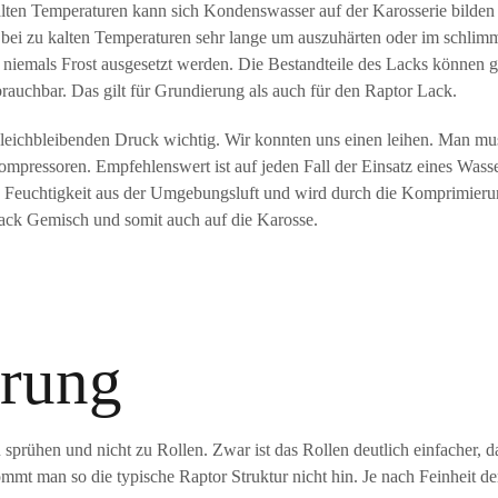
u kalten Temperaturen kann sich Kondenswasser auf der Karosserie bil
ei zu kalten Temperaturen sehr lange um auszuhärten oder im schlimm
niemals Frost ausgesetzt werden. Die Bestandteile des Lacks können g
rauchbar. Das gilt für Grundierung als auch für den Raptor Lack.
 gleichbleibenden Druck wichtig. Wir konnten uns einen leihen. Man mus
ompressoren. Empfehlenswert ist auf jeden Fall der Einsatz eines Wass
Feuchtigkeit aus der Umgebungsluft und wird durch die Komprimierun
Lack Gemisch und somit auch auf die Karosse.
erung
sprühen und nicht zu Rollen. Zwar ist das Rollen deutlich einfacher, 
mmt man so die typische Raptor Struktur nicht hin. Je nach Feinheit de