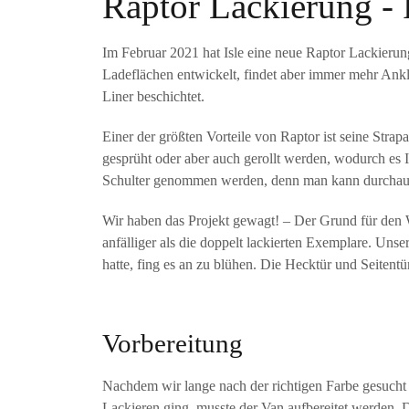
Raptor Lackierung - 
Im Februar 2021 hat Isle eine neue Raptor Lackieru
Ladeflächen entwickelt, findet aber immer mehr Ank
Liner beschichtet.
Einer der größten Vorteile von Raptor ist seine Strap
gesprüht oder aber auch gerollt werden, wodurch es Idea
Schulter genommen werden, denn man kann durchaus
Wir haben das Projekt gewagt! – Der Grund für den W
anfälliger als die doppelt lackierten Exemplare. Unse
hatte, fing es an zu blühen. Die Hecktür und Seitent
Vorbereitung
Nachdem wir lange nach der richtigen Farbe gesucht 
Lackieren ging, musste der Van aufbereitet werden. 