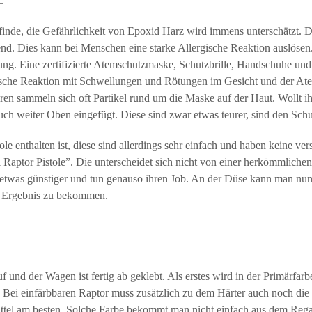
.
 finde, die Gefährlichkeit von Epoxid Harz wird immens unterschätzt.
end. Dies kann bei Menschen eine starke Allergische Reaktion auslösen.
dung. Eine zertifizierte Atemschutzmaske, Schutzbrille, Handschuhe un
gische Reaktion mit Schwellungen und Rötungen im Gesicht und der At
n sammeln sich oft Partikel rund um die Maske auf der Haut. Wollt ih
ch weiter Oben eingefügt. Diese sind zwar etwas teurer, sind den Schu
le enthalten ist, diese sind allerdings sehr einfach und haben keine ver
i Raptor Pistole”. Die unterscheidet sich nicht von einer herkömmlichen
 etwas günstiger und tun genauso ihren Job. An der Düse kann man nu
üh Ergebnis zu bekommen.
 und der Wagen ist fertig ab geklebt. Als erstes wird in der Primärfarb
Bei einfärbbaren Raptor muss zusätzlich zu dem Härter auch noch die 
ttel am besten. Solche Farbe bekommt man nicht einfach aus dem Regal