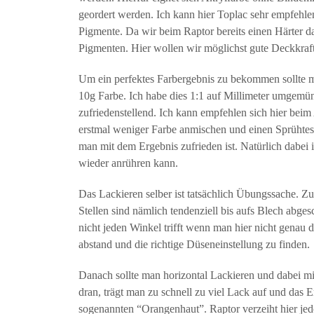
geordert werden. Ich kann hier Toplac sehr empfehlen
Pigmente. Da wir beim Raptor bereits einen Härter d
Pigmenten. Hier wollen wir möglichst gute Deckkra
Um ein perfektes Farbergebnis zu bekommen sollte 
10g Farbe. Ich habe dies 1:1 auf Millimeter umgemün
zufriedenstellend. Ich kann empfehlen sich hier bei
erstmal weniger Farbe anmischen und einen Sprühte
man mit dem Ergebnis zufrieden ist. Natürlich dabei
wieder anrühren kann.
Das Lackieren selber ist tatsächlich Übungssache. Z
Stellen sind nämlich tendenziell bis aufs Blech abge
nicht jeden Winkel trifft wenn man hier nicht genau 
abstand und die richtige Düseneinstellung zu finden.
Danach sollte man horizontal Lackieren und dabei m
dran, trägt man zu schnell zu viel Lack auf und das
sogenannten “Orangenhaut”. Raptor verzeiht hier jed